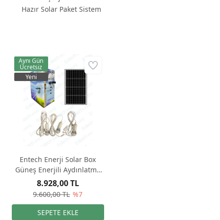
Hazır Solar Paket Sistem
Aynı Gün
Ücretsiz
Yeni
Entech Enerji Solar Box
Güneş Enerjili Aydınlatma
ve Telefon Şarjı Seti Hazır
8.928,00 TL
Solar Paket Sistem
9.600,00 TL
%7