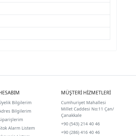
HESABIM
MÜŞTERİ HİZMETLERİ
Üyelik Bilgilerim
Cumhuriyet Mahallesi
Millet Caddesi No:11 Çan/
Adres Bilgilerim
Çanakkale
Siparişlerim
+90 (543) 214 40 46
Stok Alarm Listem
+90 (286) 416 40 46