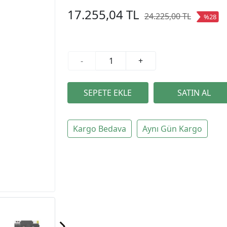
17.255,04 TL
24.225,00 TL
%28
-
+
Kargo Bedava
Aynı Gün Kargo