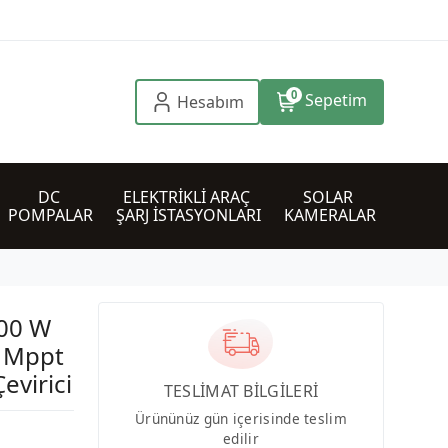
0
Sepetim
Hesabım
DC 
ELEKTRİKLİ ARAÇ 
SOLAR 
POMPALAR
ŞARJ İSTASYONLARI
KAMERALAR
200 W
j Mppt
evirici
TESLİMAT BİLGİLERİ
Ürününüz gün içerisinde teslim
edilir