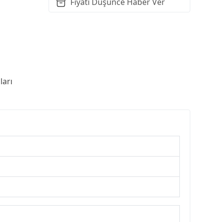
Fiyatı Düşünce Haber Ver
arı