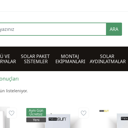
ARA
Ü VE 
SOLAR PAKET 
MONTAJ 
SOLAR 
ARYALAR
SİSTEMLER
EKİPMANLARI
AYDINLATMALAR
sonuçları
n listeleniyor.
Aynı Gün
Ücretsiz
Yeni