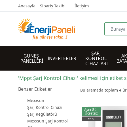
Anasayfa
Sipariş Takibi
İletişim
ŞARJ 
GÜNEŞ 
AK
İNVERTERLER
KONTROL 
PANELLERİ
BAT
CİHAZLARI
'Mppt Şarj Kontrol Cihazı' kelimesi için etiket 
Benzer Etiketler
Bu aramada toplam
4
ürü
Mexxsun
Şarj Kontrol Cihazı
Aynı Gün
Ücretsiz
Şarj Regülatörü
Yeni
Mexxsun Şarj Kontrol