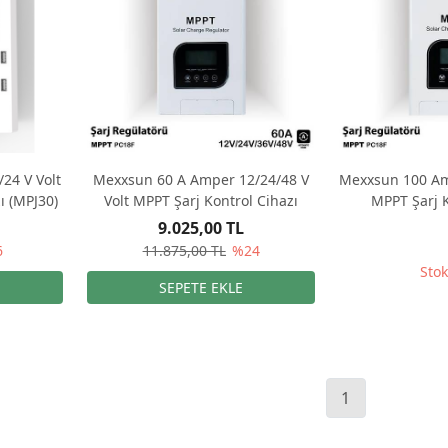
24 V Volt
Mexxsun 60 A Amper 12/24/48 V
Mexxsun 100 Am
ı (MPJ30)
Volt MPPT Şarj Kontrol Cihazı
MPPT Şarj K
9.025,00 TL
6
11.875,00 TL
%24
Stok
1