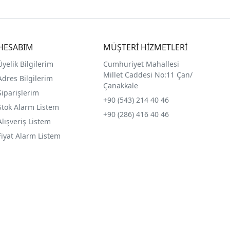
HESABIM
MÜŞTERİ HİZMETLERİ
Üyelik Bilgilerim
Cumhuriyet Mahallesi
Millet Caddesi No:11 Çan/
Adres Bilgilerim
Çanakkale
Siparişlerim
+90 (543) 214 40 46
Stok Alarm Listem
+90 (286) 416 40 46
Alışveriş Listem
Fiyat Alarm Listem