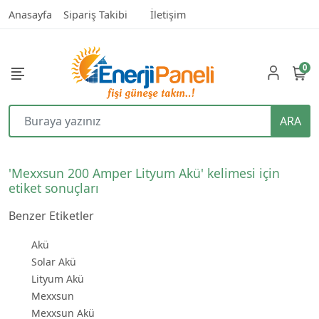
Anasayfa
Sipariş Takibi
İletişim
0
ARA
'Mexxsun 200 Amper Lityum Akü' kelimesi için
etiket sonuçları
Benzer Etiketler
Akü
Solar Akü
Lityum Akü
Mexxsun
Mexxsun Akü