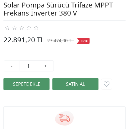
Solar Pompa Sürücü Trifaze MPPT
Frekans İnverter 380 V
22.891,20 TL
27.474,00 TL
%16
-
+