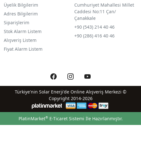
Üyelik Bilgilerim
Cumhuriyet Mahallesi Millet
Caddesi No:11 Çan/
Adres Bilgilerim
Çanakkale
Siparişlerim
+90 (543) 214 40 46
Stok Alarm Listem
+90 (286) 416 40 46
Alışveriş Listem
Fiyat Alarm Listem
Türkiye'nin Solar Enerji'de Online Alışveriş Merkezi ©
Copyright 2014-2026
®
PlatinMarket
E-Ticaret Sistemi
İle Hazırlanmıştır.