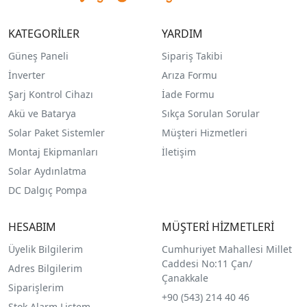
KATEGORİLER
YARDIM
Güneş Paneli
Sipariş Takibi
İnverter
Arıza Formu
Şarj Kontrol Cihazı
İade Formu
Akü ve Batarya
Sıkça Sorulan Sorular
Solar Paket Sistemler
Müşteri Hizmetleri
Montaj Ekipmanları
İletişim
Solar Aydınlatma
DC Dalgıç Pompa
HESABIM
MÜŞTERİ HİZMETLERİ
Üyelik Bilgilerim
Cumhuriyet Mahallesi Millet
Caddesi No:11 Çan/
Adres Bilgilerim
Çanakkale
Siparişlerim
+90 (543) 214 40 46
Stok Alarm Listem