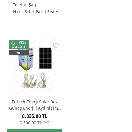
Telefon Şarjı
Hazır Solar Paket Sistem
Aynı Gün
Ücretsiz
Yeni
Entech Enerji Solar Box
Güneş Enerjili Aydınlatma
ve Telefon Şarjı Seti Hazır
8.835,00 TL
Solar Paket Sistem
9.500,00 TL
%7