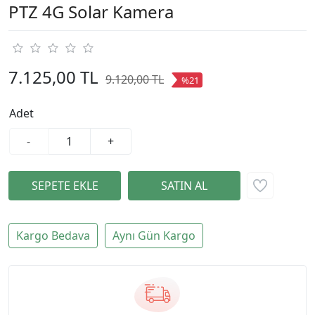
PTZ 4G Solar Kamera
7.125,00 TL
9.120,00 TL
%21
Adet
-
+
Kargo Bedava
Aynı Gün Kargo