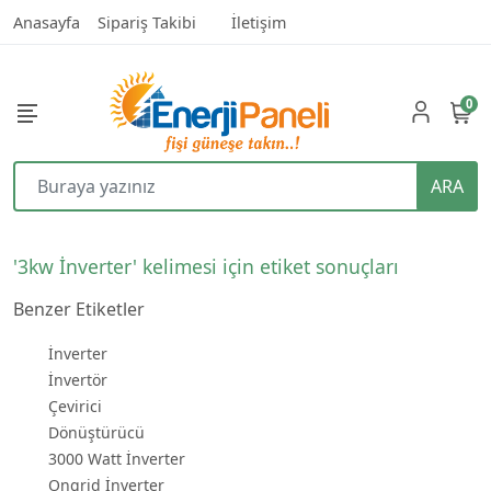
Anasayfa
Sipariş Takibi
İletişim
0
ARA
'3kw İnverter' kelimesi için etiket sonuçları
Benzer Etiketler
İnverter
İnvertör
Çevirici
Dönüştürücü
3000 Watt İnverter
Ongrid İnverter