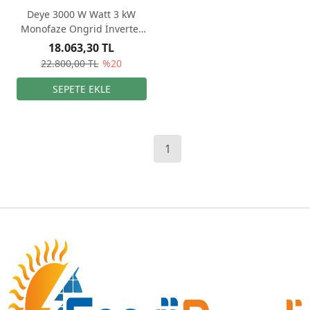
Deye 3000 W Watt 3 kW
Monofaze Ongrid İnverter
İnvertör
18.063,30 TL
22.800,00 TL
%20
1