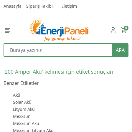
Anasayfa
Sipariş Takibi
İletişim
0
ARA
'200 Amper Akü' kelimesi için etiket sonuçları
Benzer Etiketler
Akü
Solar Akü
Lityum Akü
Mexxsun
Mexxsun Akü
Mexxsun Lityum Akü